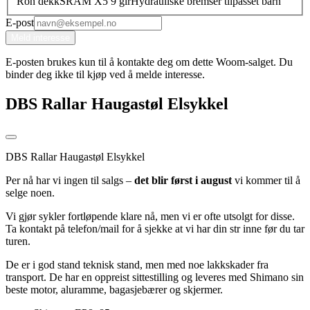
Ron dekk
SRAM X5 9 gir
Hydrauliske bremser tilpasset barn
E-post
Meld interesse
E-posten brukes kun til å kontakte deg om dette Woom-salget. Du
binder deg ikke til kjøp ved å melde interesse.
DBS Rallar Haugastøl Elsykkel
DBS Rallar Haugastøl Elsykkel
Per nå har vi ingen til salgs –
det blir først i august
vi kommer til å
selge noen.
Vi gjør sykler fortløpende klare nå, men vi er ofte utsolgt for disse.
Ta kontakt på telefon/mail for å sjekke at vi har din str inne før du tar
turen.
De er i god stand teknisk stand, men med noe lakkskader fra
transport. De har en oppreist sittestilling og leveres med Shimano sin
beste motor, aluramme, bagasjebærer og skjermer.