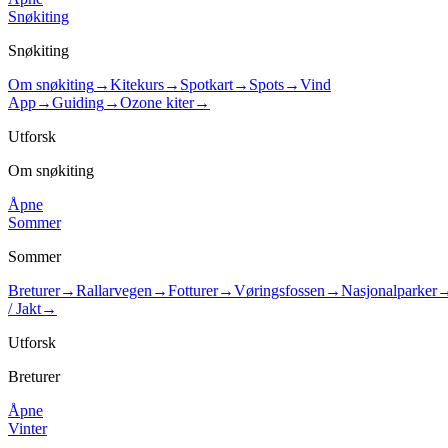
Snøkiting
Snøkiting
Om snøkiting
→
Kitekurs
→
Spotkart
→
Spots
→
Vind
App
→
Guiding
→
Ozone kiter
→
Utforsk
Om snøkiting
Åpne
Sommer
Sommer
Breturer
→
Rallarvegen
→
Fotturer
→
Vøringsfossen
→
Nasjonalparker
/ Jakt
→
Utforsk
Breturer
Åpne
Vinter