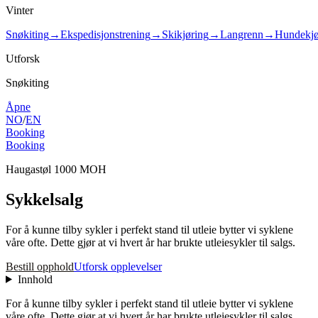
Vinter
Snøkiting
→
Ekspedisjonstrening
→
Skikjøring
→
Langrenn
→
Hundekjø
Utforsk
Snøkiting
Åpne
NO
/
EN
Booking
Booking
Haugastøl 1000 MOH
Sykkelsalg
For å kunne tilby sykler i perfekt stand til utleie bytter vi syklene
våre ofte. Dette gjør at vi hvert år har brukte utleiesykler til salgs.
Bestill opphold
Utforsk opplevelser
Innhold
For å kunne tilby sykler i perfekt stand til utleie bytter vi syklene
våre ofte. Dette gjør at vi hvert år har brukte utleiesykler til salgs.