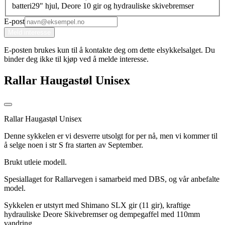
batteri
29" hjul, Deore 10 gir og hydrauliske skivebremser
E-post
Meld interesse
E-posten brukes kun til å kontakte deg om dette elsykkelsalget. Du
binder deg ikke til kjøp ved å melde interesse.
Rallar Haugastøl Unisex
Rallar Haugastøl Unisex
Denne sykkelen er vi desverre utsolgt for per nå, men vi kommer til
å selge noen i str S fra starten av September.
Brukt utleie modell.
Spesiallaget for Rallarvegen i samarbeid med DBS, og vår anbefalte
model.
Sykkelen er utstyrt med Shimano SLX gir (11 gir), kraftige
hydrauliske Deore Skivebremser og dempegaffel med 110mm
vandring.