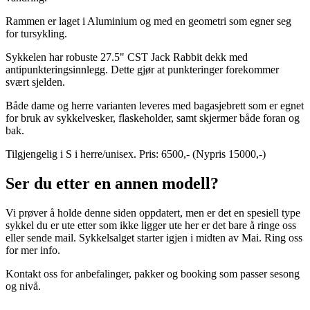
Rammen er laget i Aluminium og med en geometri som egner seg
for tursykling.
Sykkelen har robuste 27.5" CST Jack Rabbit dekk med
antipunkteringsinnlegg. Dette gjør at punkteringer forekommer
svært sjelden.
Både dame og herre varianten leveres med bagasjebrett som er egnet
for bruk av sykkelvesker, flaskeholder, samt skjermer både foran og
bak.
Tilgjengelig i S i herre/unisex. Pris: 6500,- (Nypris 15000,-)
Ser du etter en annen modell?
Vi prøver å holde denne siden oppdatert, men er det en spesiell type
sykkel du er ute etter som ikke ligger ute her er det bare å ringe oss
eller sende mail. Sykkelsalget starter igjen i midten av Mai. Ring oss
for mer info.
Kontakt oss for anbefalinger, pakker og booking som passer sesong
og nivå.
Kontakt oss