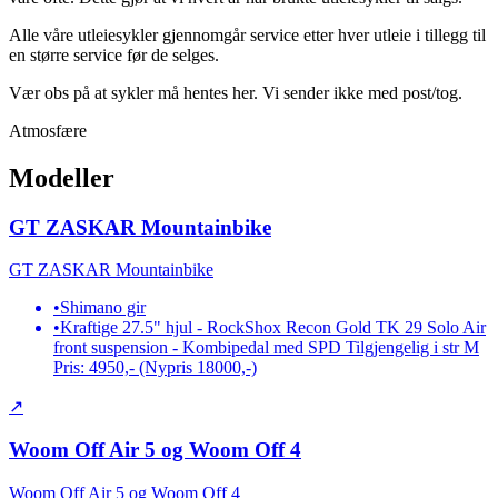
Alle våre utleiesykler gjennomgår service etter hver utleie i tillegg til
en større service før de selges.
Vær obs på at sykler må hentes her. Vi sender ikke med post/tog.
Atmosfære
Modeller
GT ZASKAR Mountainbike
GT ZASKAR Mountainbike
•
Shimano gir
•
Kraftige 27.5" hjul - RockShox Recon Gold TK 29 Solo Air
front suspension - Kombipedal med SPD Tilgjengelig i str M
Pris: 4950,- (Nypris 18000,-)
↗
Woom Off Air 5 og Woom Off 4
Woom Off Air 5 og Woom Off 4