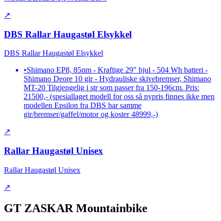
↗
DBS Rallar Haugastøl Elsykkel
DBS Rallar Haugastøl Elsykkel
•
Shimano EP8, 85nm - Kraftige 29" hjul - 504 Wh batteri -
Shimano Deore 10 gir - Hydrauliske skivebremser, Shimano
MT-20 Tilgjengelig i str som passer fra 150-196cm. Pris:
21500,- (spesiallaget modell for oss så nypris finnes ikke men
modellen Epsilon fra DBS har samme
gir/bremser/gaffel/motor og koster 48999,-)
↗
Rallar Haugastøl Unisex
Rallar Haugastøl Unisex
↗
GT ZASKAR Mountainbike