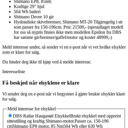
Shimano EP8, 85nm
Kraftige 29" hjul
504 Wh batteri
Shimano Deore 10 gir
Hydrauliske skivebremser, Shimano MT-20 Tilgjengelig i str
som passer fra 150-196cm. Pris: 21500,- (spesiallaget modell
for oss så nypris finnes ikke men modellen Epsilon fra DBS
har samme gir/bremser/gaffel/motor og koster 48999,-)
Meld interesse under, så sender vi en e-post når vi vet hvilke elsykler
som er klare for salg.
Du binder deg ikke til kjøp ved å melde interesse.
Interesseliste
Få beskjed når elsyklene er klare
Vi sender deg en e-post når vi begynner å gjøre brukte elsykler klare
for salg.
Meld interesse for elsykkel
DBS Rallar Haugastøl Elsykkel
Brukt elsykkel med oppreist
sittestilling og kraftig Shimano-motor.
Passer ca. 150-196
cm
Shimano EP8 motor, 85 Nm
504 Wh eller 630 Wh