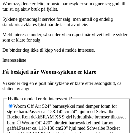
Woom-syklene er lette, robuste barnesykler som egner seg godt til
tur, sti og aktiv bruk på fjellet.
Syklene gjennomgår service før salg, men antall og endelig
stand/pris avklares først når de tas ut av utleie.
Meld interesse under, så sender vi en e-post når vi vet hvilke sykler
som er klare for salg.
Du binder deg ikke til kjøp ved å melde interesse.
Interesseliste
Få beskjed når Woom-syklene er klare
Vi sender deg en e-post når syklene er klare etter sesongslutt, ca.
slutten av august.
Hvilken modell er du interessert i?
Woom Off Air 5
24" barnesykkel med demper foran for
større barn.
Passer ca. 128-145 cm
24" hjul med Schwalbe
Rocket Ron dekk
SRAM X5 9 gir
Hydrauliske bremser tilpasset
barn
Woom Off 4
20" ultralett barnesykkel med karbon
gaffel.
Passer ca. 118-130 cm
20" hjul med Schwalbe Rocket