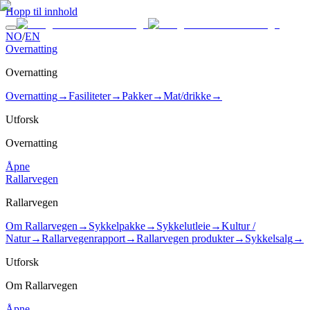
Hopp til innhold
NO
/
EN
Overnatting
Overnatting
Overnatting
→
Fasiliteter
→
Pakker
→
Mat/drikke
→
Utforsk
Overnatting
Åpne
Rallarvegen
Rallarvegen
Om Rallarvegen
→
Sykkelpakke
→
Sykkelutleie
→
Kultur /
Natur
→
Rallarvegenrapport
→
Rallarvegen produkter
→
Sykkelsalg
→
Utforsk
Om Rallarvegen
Åpne