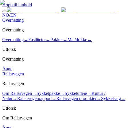
Hopp til innhold
NO
/
EN
Overnatting
Overnatting
Overnatting
→
Fasiliteter
→
Pakker
→
Mat/drikke
→
Utforsk
Overnatting
Åpne
Rallarvegen
Rallarvegen
Om Rallarvegen
→
Sykkelpakke
→
Sykkelutleie
→
Kultur /
Natur
→
Rallarvegenrapport
→
Rallarvegen produkter
→
Sykkelsalg
→
Utforsk
Om Rallarvegen
Åpne