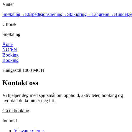
Vinter
Snøkiting
→
Ekspedisjonstrening
→
Skikjøring
→
Langrenn
→
Hundekjø
Utforsk
Snøkiting
Åpne
NO
/
EN
Booking
Booking
Haugastøl 1000 MOH
Kontakt oss
Vi hjelper deg med spørsmål om opphold, aktiviteter, booking og
hvordan du kommer deg hit.
Gå til booking
Innhold
Vi svarer gjerne