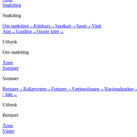
Snøkiting
Snøkiting
Om snøkiting
→
Kitekurs
→
Spotkart
→
Spots
→
Vind
App
→
Guiding
→
Ozone kiter
→
Utforsk
Om snøkiting
Åpne
Sommer
Sommer
Breturer
→
Rallarvegen
→
Fotturer
→
Vøringsfossen
→
Nasjonalparker
/ Jakt
→
Utforsk
Breturer
Åpne
Vinter